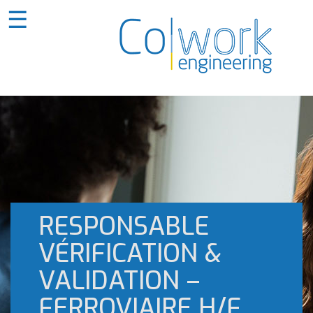
☰
RESPONSABLE
VÉRIFICATION &
VALIDATION –
FERROVIAIRE H/F