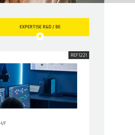
EXPERTISE R&D / BE
REF1221
H/F